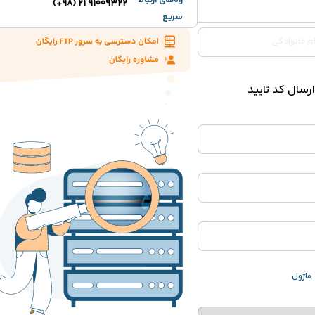
راه‌های ارتباط
91009322 21 (98+)
سریع
ارسال کد تایید
ماژول