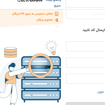
راه‌های ارتباط
91009322 21 (98+)
سریع
ارسال کد تایید
ماژول