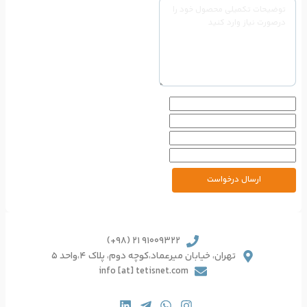
91009322 21 (98+)
یرعماد،کوچه دوم، پلاک 4،واحد 5
info [at] tetisnet.co