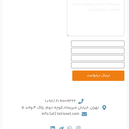
91009322 21 (98+)
یرعماد،کوچه دوم، پلاک 4،واحد 5
info [at] tetisnet.co