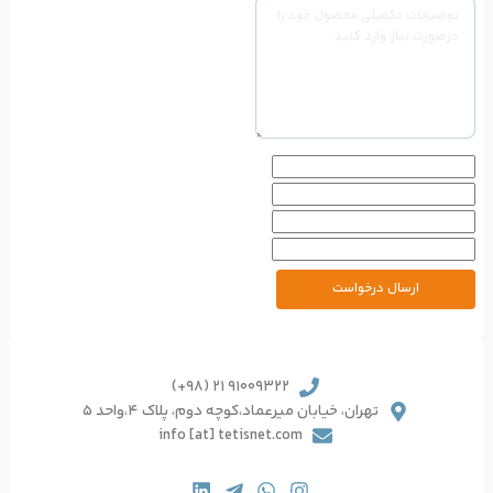
91009322 21 (98+)
یرعماد،کوچه دوم، پلاک 4،واحد 5
info [at] tetisnet.co