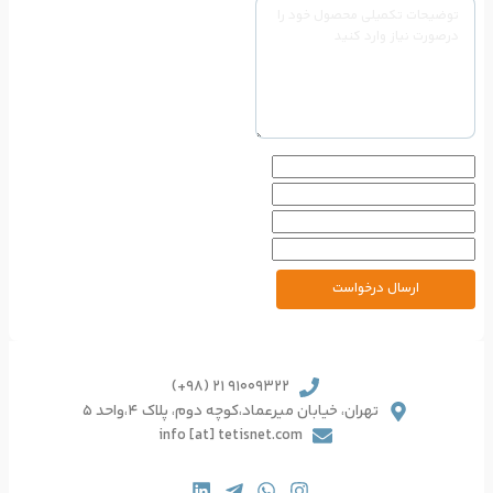
91009322 21 (98+)
یرعماد،کوچه دوم، پلاک 4،واحد 5
info [at] tetisnet.co