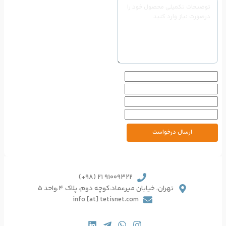
91009322 21 (98+)
یرعماد،کوچه دوم، پلاک 4،واحد 5
info [at] tetisnet.co