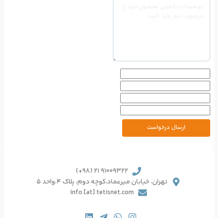
91009322 21 (98+)
یرعماد،کوچه دوم، پلاک 4،واحد 5
info [at] tetisnet.co