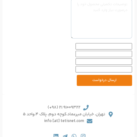
91009322 21 (98+)
یرعماد،کوچه دوم، پلاک 4،واحد 5
info [at] tetisnet.co