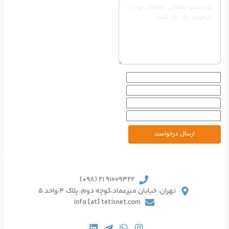
91009322 21 (98+)
یرعماد،کوچه دوم، پلاک 4،واحد 5
info [at] tetisnet.co