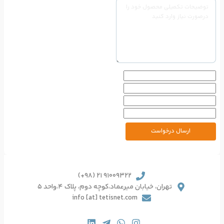
91009322 21 (98+)
یرعماد،کوچه دوم، پلاک 4،واحد 5
info [at] tetisnet.co