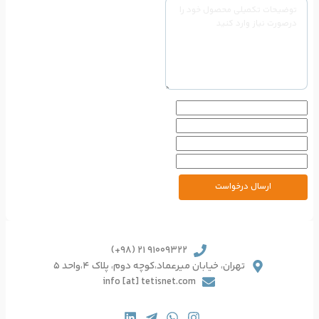
91009322 21 (98+)
یرعماد،کوچه دوم، پلاک 4،واحد 5
info [at] tetisnet.co