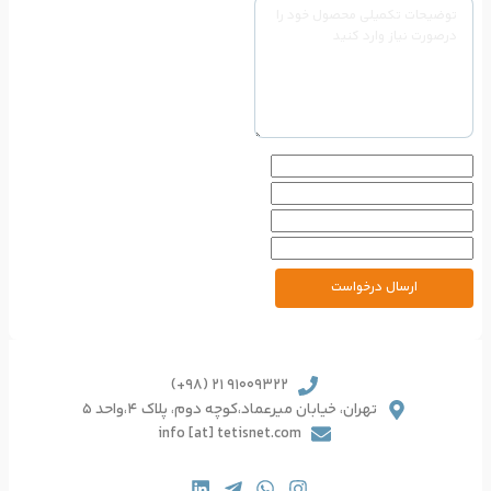
91009322 21 (98+)
یرعماد،کوچه دوم، پلاک 4،واحد 5
info [at] tetisnet.co