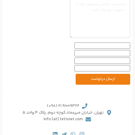
91009322 21 (98+)
یرعماد،کوچه دوم، پلاک 4،واحد 5
info [at] tetisnet.co