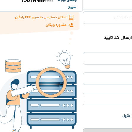
راه‌های ارتباط
91009322 21 (98+)
سریع
ارسال کد تایید
ماژول