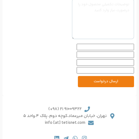
91009322 21 (98+)
یرعماد،کوچه دوم، پلاک 4،واحد 5
info [at] tetisnet.co