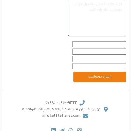
91009322 21 (98+)
یرعماد،کوچه دوم، پلاک 4،واحد 5
info [at] tetisnet.co