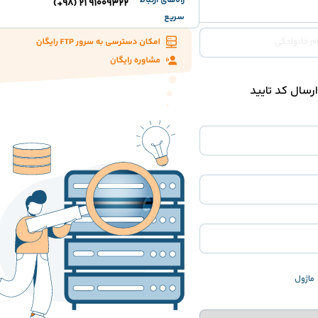
راه‌های ارتباط
91009322 21 (98+)
سریع
ارسال کد تایید
ماژول