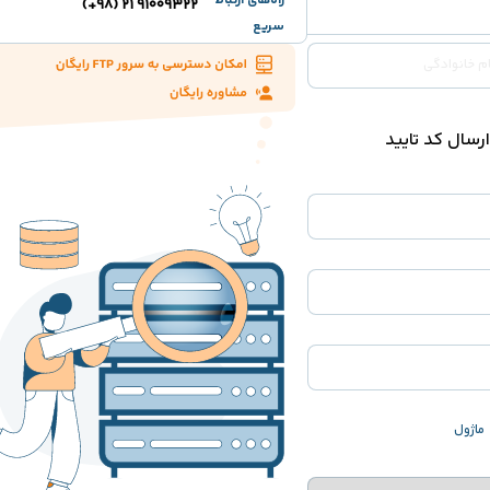
راه‌های ارتباط
91009322 21 (98+)
سریع
ارسال کد تایید
ماژول