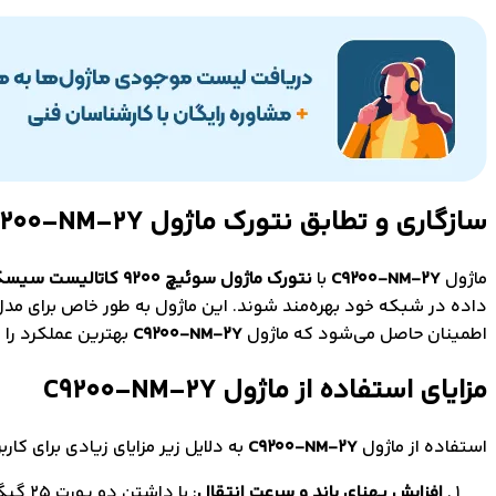
سازگاری و تطابق نتورک ماژول C9200-NM-2Y
ماژول
C9200-NM-2Y
با
نتورک ماژول سوئیچ 9200 کاتالیست سیسکو با سرعت 25GE
داده در شبکه خود بهره‌مند شوند. این ماژول به طور خاص برای مد
اطمینان حاصل می‌شود که ماژول
C9200-NM-2Y
بهترین عملکرد را د
مزایای استفاده از ماژول C9200-NM-2Y
استفاده از ماژول
C9200-NM-2Y
به دلایل زیر مزایای زیادی برای کاربر
افزایش پهنای باند و سرعت انتقال
: با 