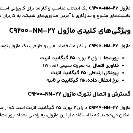
ماژول
C9200-NM-2Y
یک انتخاب مناسب و کارآمد برای کاربرانی است که به دن
قابلیت‌های متنوع و سازگاری با آخرین فناوری‌های شبکه، به کاربران
ویژگی‌های کلیدی ماژول C9200-NM-2Y
ماژول
C9200-NM-2Y
از نظر مشخصات فنی و طراحی، یک ماژول توسع
پورت‌ها
: دارای ۲ پورت
25 گیگابیت اترنت
فناوری اتصال
: به صورت سیمی (Wired)
پروتکل ارتباطی
:
25 گیگابیت اترنت
نرخ انتقال داده
:
25 گیگابیت بر ثانیه
گسترش و اتصال نتورک ماژول C9200-NM-2Y
ماژول
C9200-NM-2Y
دارای ۲ پورت 25 گیگابیت اترنت است که از جدیدترین فناوری‌های
امکان می‌دهند که با استفاده از این ماژول، به راحتی تعداد پورت‌های Uplink را در سوئیچ‌های سری 9200 سیسکو افزایش د