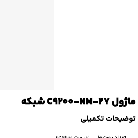
ماژول C9200-NM-2Y شبکه
توضیحات تکمیلی
تعداد پورت‌ها
2 پورت 25Gbps