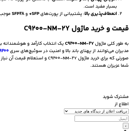
بسیار مفید است.
انعطاف‌پذیری بالا
: پشتیبانی از پورت‌های
SFP+
و
SFP28
موجب م
قیمت و خرید ماژول C9200-NM-2Y
به طور کلی ماژول
C9200-NM-2Y
یک انتخاب کارآمد و هوشمندانه بر
مدیران می‌توانند از پهنای باند بالا و امنیت در سوئیچ‌های سری
 9200
صورتی که برای خرید ماژول C9200-NM-2Y و استعلام قیمت آن نیاز به راهنمایی و کسب اطلاعات بیشتر یا مشاوره رایگان دارید با تتیس نت در
شما عزیزان هستند.
مشترک شوید
اطلاع از