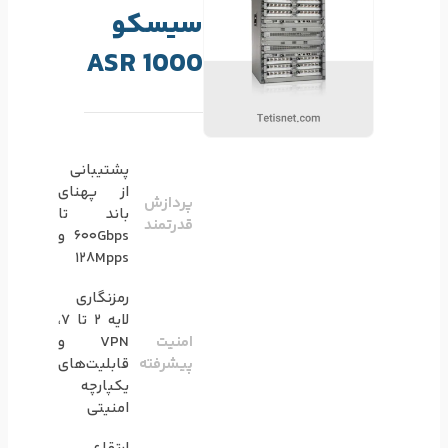
سیسکو
ASR 1000
پشتیبانی
از پهنای
پردازش
باند تا
قدرتمند
600Gbps و
128Mpps
رمزنگاری
لایه 2 تا 7،
امنیت
VPN و
پیشرفته
قابلیت‌های
یکپارچه
امنیتی