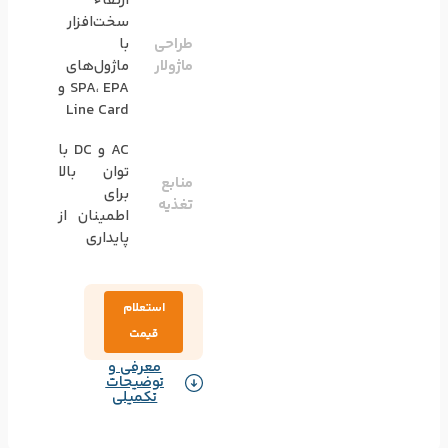
ارتقاء
سخت‌افزار
طراحی
با
ماژولار
ماژول‌های
SPA، EPA و
Line Card
AC و DC با
توان بالا
منابع
برای
تغذیه
اطمینان از
پایداری
استعلام
قیمت
معرفی و
توضیحات
تکمیلی