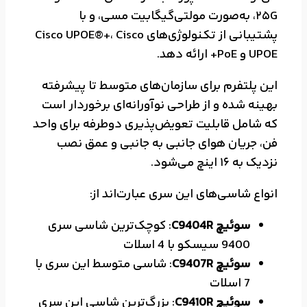
25G، به‌صورت مولتی‌گیگابیت مسی، و با
پشتیبانی از تکنولوژی‌های Cisco UPOE®+، Cisco
UPOE و PoE+ ارائه دهد.
این پلتفرم برای سازمان‌های متوسط تا پیشرفته
بهینه شده و از طراحی نوآورانه‌ای برخوردار است
که شامل قابلیت تعویض‌پذیری دوطرفه برای واحد
فن، جریان هوای جانبی به جانبی و عمق نصب
نزدیک به 16 اینچ می‌شود.
انواع شاسی‌های این سری عبارت‌اند از:
سوئیچ C9404R
: کوچک‌ترین شاسی سری
9400 سیسکو با 4 اسلات
سوئیچ C9407R
: شاسی متوسط این سری با
7 اسلات
سوئیچ C9410R
: بزرگ‌ترین شاسی این سری