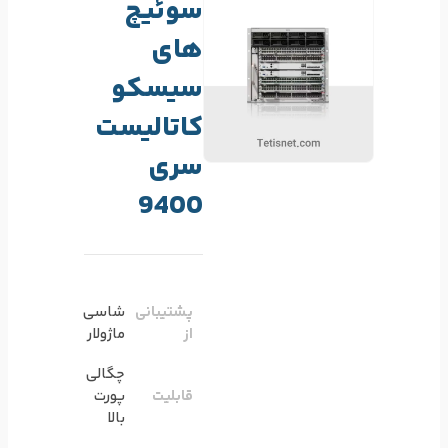
سوئیچ
های
سیسکو
کاتالیست
سری
9400
پشتیبانی
شاسی
از
ماژولار
چگالی
قابلیت
پورت
بالا