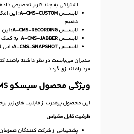
اشتراکی به چند کاربر تخصیص داده
لایسنس
A-CMS-CUSTOM:
دهیم.
لایسنس
A-CMS-RECORDING:
این 
لایسنس
A-CMS-JABBER
: به کمک این CMS License میتوان صورت اختیاری می توان co Jabber
لایسنس
A-CMS-SNAPSHOT:
این لایس
مدیران می‌بایست در نظر داشته باشند که
فرد راه اندازی گردد.
ویژگی محصول سیسکو CMS
این محصول پرقدرت از قابلیت های زیر برخو
ظرفیت قابل مقیاس
پشتیبانی از شرکت کنندگان همزمان 