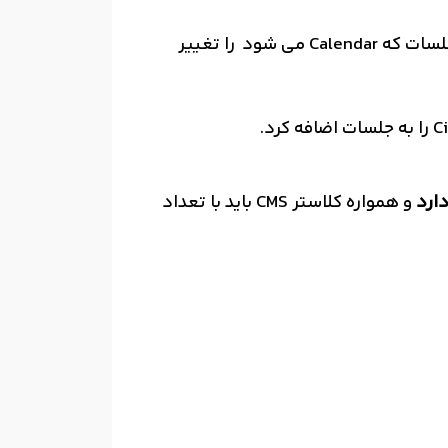
این امکان را می دهد layout جلسات را customize کنیم، متن ایمیل جلسات که Calendar می شود را تغییر
و همواره کلاستر CMS باید با تعداد