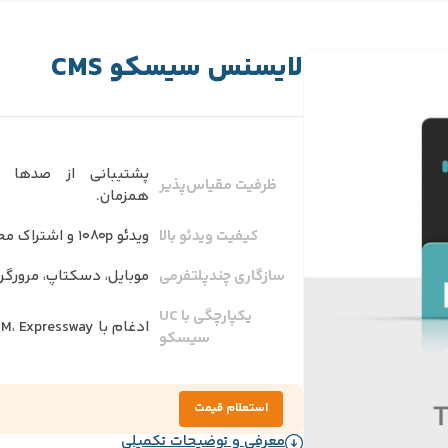
لایسنس سیسکو CMS
پشتیبانی از صدها تا
ظرفیت مقیاس‌پذیر
همزمان.
کیفیت ویدئو بالا
ویدئو 1080p و اشتراک محتوا 720p.
سازگاری چندپلتفرمی
موبایل، دسکتاپ، مرورگر و P/H.323
یکپارچگی با UC
ادغام با CUCM، Expressway و Jabber.
سیسکو
استعلام قیمت
معرفی و توضیحات تکمیلی