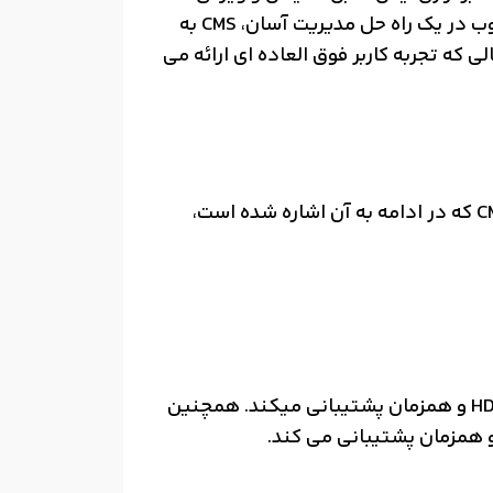
های غنی ویدئو کنفرانس و تجربه های همکاری را امکان پذیر می سازد. با ادغام صوت، ویدئو و همکاری وب در یک راه حل مدیریت آسان، CMS به
ی که تجربه کاربر فوق العاده ای ارائه می
این محصول دارای نسخه های زیر می‌باشد و مدیران می‌توانند برای سفارش این محصول از پارت نامبر CMS که در ادامه به آن اشاره شده است،
نسخه CMS 2K از Meeting Server یک سرورها فیزیکی است و ماکزیمم 875 تماس ویدئویی را به صورت HD و همزمان پشتیبانی میکند. همچنین