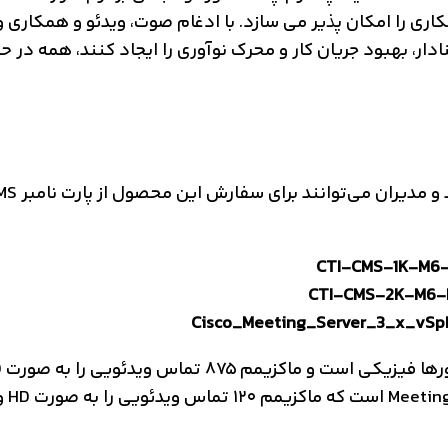
ار، بهبود جریان کار و محرک نوآوری را ایجاد کنند، همه در حال
CTI-CMS-1K-M6-
CTI-CMS-2K-M6-
Cisco_Meeting_Server_3_x_vSp