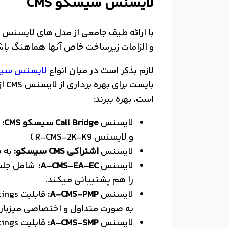
لایسنس سیسکو CMS
و الزامات زیرساخت خاص آنها هماهنگ باش
لازم بذکر است در میان انواع
لایسنس سی
است، بهره ببرند:
لایسنس
Call Bridge سیسکو CMS:
و لایسنس R-CMS-2K-K9 )
لایسنس
اشتراکی CMS سیسکو:
به ص
لایسنس
A-CMS-EA-EC:
را هم پشتیبانی میکند.
لایسنس
A-CMS-PMP:
به صورت متداول و اختصاصی میزبان
لایسنس
A-CMS-SMP: