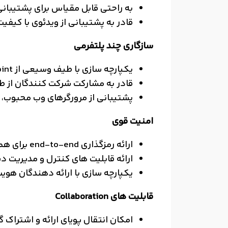
به راحتی قابل مقیاس برای پشتیبانی 
قادر به پشتیبانی از ویدئوی با کیفیت بالا 1080P و اشتراک محت
سازگاری چند پلتفرمی
یکپارچه سازی با طیف وسیعی از End Point سیسکو و Third-Party
قادر به مشارکت شرکت کنندگان از طری
پشتیبانی از مرورگرهای وب محبوب، برنا
امنیت قوی
ارائه رمزگذاری end-to-end برای همه جلسات
ارائه قابلیت های کنترل و مدیریت
یکپارچه سازی با ارائه دهندگان هویت موجود برای 
قابلیت های Collaboration
امکان انتقال پویای ارائه و اشتراک 