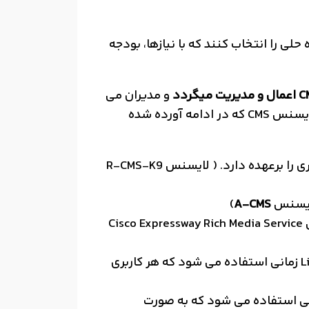
مکان را می دهد تا راه حلی را انتخاب کنند که با نیازها، بودجه
و مدیران می
بایست برای بهره برداری از لایسنس CMS از این محصول استفاده نمایند. مدیران میتوانند از پارت نامبر لایسنس CMS که در ادامه آورده شده
فعالسازی برقراری تماس ها به صورت کنفرانس صوتی و تصویری را برعهده دارد. ( لایسنس R-CMS-K9
لایسنس
A-CMS
)
شامل جلسات نامحدود، ضبط جلسات و stream جلسات است و همچنین Cisco Expressway Rich Media Service
قابلیت Personal Multiparty Meetings را پشتیبانی میکند. این نوع License زمانی استفاده می شود که هر کاربری
Shared Multiparty Meet را پشتیبانی میکند. این License زمانی استفاده می شود که به صورت