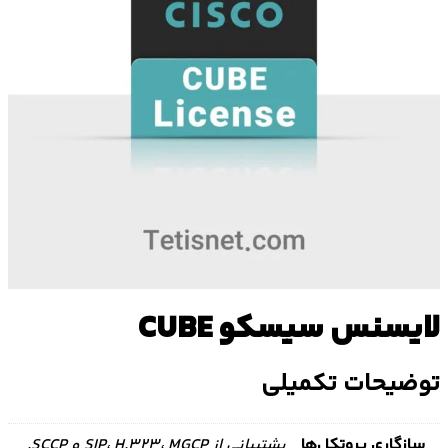
یسنس سیسکو CUBE
ضیحات تکمیلی
زگاری پروتکل‌ها
پشتیبانی از SIP، H.323، MGCP و SCCP.