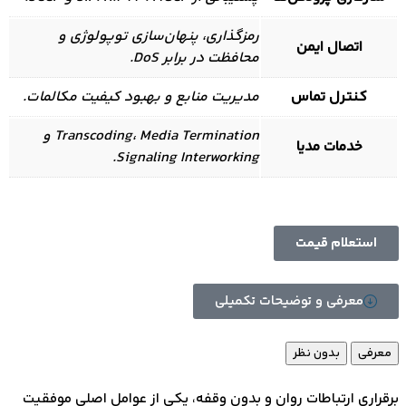
رمزگذاری، پنهان‌سازی توپولوژی و
اتصال ایمن
محافظت در برابر DoS.
کنترل تماس
مدیریت منابع و بهبود کیفیت مکالمات.
Transcoding، Media Termination و
خدمات مدیا
Signaling Interworking.
استعلام قیمت
معرفی و توضیحات تکمیلی
فی
بدون نظر
اری ارتباطات روان و بدون وقفه، یکی از عوامل اصلی موفقیت