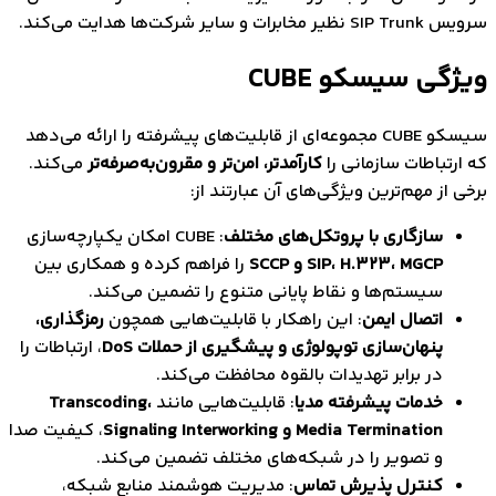
برات و سایر شرکت‌ها هدایت می‌کند.
گی‌ سیسکو CUBE
سیسکو CUBE مجموعه‌ای از قابلیت‌های پیشرفته را ارائه می‌دهد
رتباطات سازمانی را
کارآمدتر، امن‌تر و مقرون‌به‌صرفه‌تر
می‌کند.
 از مهم‌ترین ویژگی‌های آن عبارتند از:
سازگاری با پروتکل‌های مختلف
: CUBE امکان یکپارچه‌سازی
SIP، H.323، MGCP و SCCP
را فراهم کرده و همکاری بین
سیستم‌ها و نقاط پایانی متنوع را تضمین می‌کند.
اتصال ایمن
: این راهکار با قابلیت‌هایی همچون
رمزگذاری،
پنهان‌سازی توپولوژی و پیشگیری از حملات DoS
، ارتباطات را
در برابر تهدیدات بالقوه محافظت می‌کند.
خدمات پیشرفته مدیا
: قابلیت‌هایی مانند
Transcoding،
Media Termination و Signaling Interworking
، کیفیت صدا
و تصویر را در شبکه‌های مختلف تضمین می‌کند.
کنترل پذیرش تماس
: مدیریت هوشمند منابع شبکه،