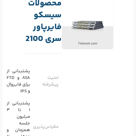
محصولات
سیسکو
فایرپاور
سری 2100
پشتیبانی از
امنیت
ASA و FTD
پیشرفته
برای فایروال
و IPS
پشتیبانی از
1 تا 3
میلیون
جلسه
مقیاس‌پذیری
همزمان و