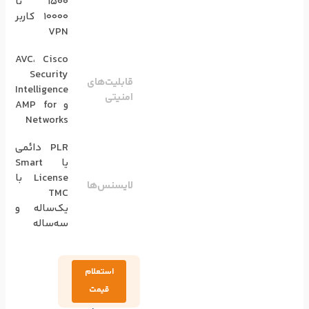
1500 تا
10000 کاربر
VPN
AVC، Cisco
Security
قابلیت‌های
Intelligence
امنیتی
و AMP for
Networks
PLR دائمی
یا Smart
License با
لایسنس‌ها
TMC
یک‌ساله و
سه‌ساله
استعلام
قیمت