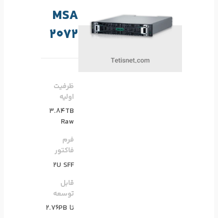
MSA
2072
ظرفیت
اولیه
3.84TB
Raw
فرم
فاکتور
2U SFF
قابل
توسعه
تا 2.76PB