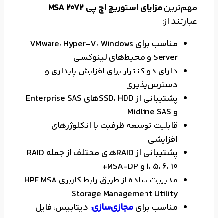
مهم‌ترین
مزایای استوریج اچ پی MSA 2072
عبارتند از:
مناسب برای VMware، Hyper-V، Windows
Server و محیط‌های لینوکسی
دارای دو کنترلر برای افزایش پایداری و
دسترس‌پذیری
پشتیبانی از SSD، HDDهای Enterprise SAS
و Midline SAS
قابلیت توسعه ظرفیت با انکلوژرهای
افزایشی
پشتیبانی از RAIDهای مختلف از جمله RAID
1، 5، 6، 10 و MSA-DP+
مدیریت ساده از طریق رابط کاربری HPE MSA
Storage Management Utility
مناسب برای
مجازی‌سازی،
دیتابیس، فایل