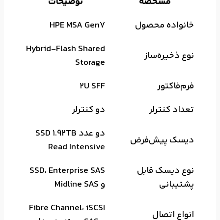
مشخصه
توضیحات
خانواده محصول
HPE MSA Gen7
Hybrid-Flash Shared
نوع ذخیره‌ساز
Storage
فرم‌فاکتور
2U SFF
تعداد کنترلر
دو کنترلر
دو عدد SSD 1.92TB
دیسک پیش‌فرض
Read Intensive
نوع دیسک قابل
SSD، Enterprise SAS
پشتیبانی
و Midline SAS
Fibre Channel، iSCSI
انواع اتصال