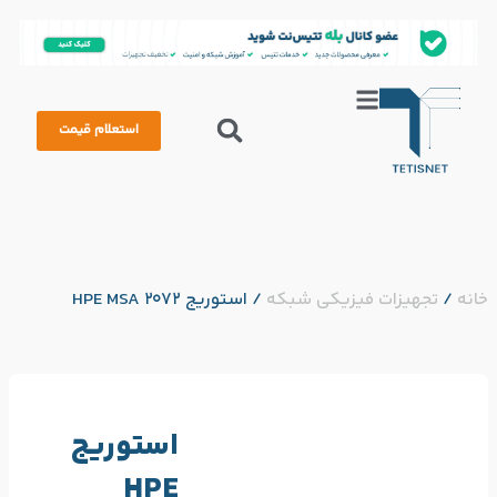
استعلام قیمت
خانه
/
تجهیزات فیزیکی شبکه
/
استوریج HPE MSA 2072
استوریج
HPE