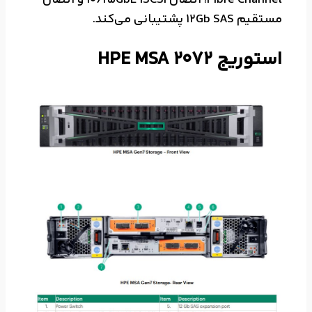
Fibre Channel، اتصال 10/25GbE iSCSI و اتصال
مستقیم 12Gb SAS پشتیبانی می‌کند.
استوریج HPE MSA 2072