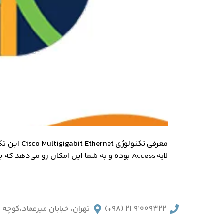
لایه Access بوده و به شما این امکان رو می‌دهد که به راحتی و بدون تغییر در زیرساخت کابل کشی زیرساخت به سرعت های 2.5G و 5G و حتی بیشتر برسید!! همان طوری […]
91009322 21 (98+)
تهران، خیابان میرعماد،کوچه دوم، پ