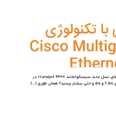
معرفی تکنولوژی Cisco Multigigabit Ethernet این تکنولوژی یکی از قابلیت های انحصاری شرکت سیسکو بر روی سوییچ های نسل جدید سیسکو(مانند Catalyst 9300) در