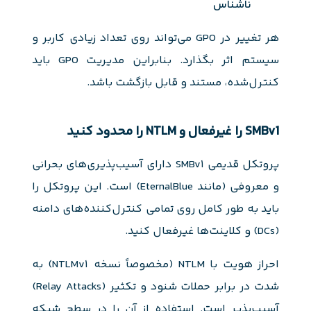
ناشناس
هر تغییر در GPO می‌تواند روی تعداد زیادی کاربر و
سیستم اثر بگذارد. بنابراین مدیریت GPO باید
کنترل‌شده، مستند و قابل بازگشت باشد.
SMBv1 را غیرفعال و NTLM را محدود کنید
پروتکل قدیمی SMBv1 دارای آسیب‌پذیری‌های بحرانی
و معروفی (مانند EternalBlue) است. این پروتکل را
باید به طور کامل روی تمامی کنترل‌کننده‌های دامنه
(DCs) و کلاینت‌ها غیرفعال کنید.
احراز هویت با NTLM (مخصوصاً نسخه NTLMv1) به
شدت در برابر حملات شنود و تکثیر (Relay Attacks)
آسیب‌پذیر است. استفاده از آن را در سطح شبکه