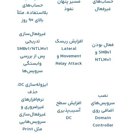
حساب‌های
مسیر پنهان
حساب‌های
غیرفعال
نفوذ
بلااستفاده، مثلاً
بالای ۹۰ روز
غیرفعال‌سازی
افزایش ریسک
تدریجی
فعال بودن
SMBv1/NTLMv1
Lateral
SMBv1 و
Movement و
پس از بررسی
NTLMv1
Relay Attack
وابستگی
سرویس‌ها
ایزوله‌سازی DC،
حذف
نصب
نرم‌افزارهای
سرویس‌های
افزایش سطح
غیرضروری و
اضافی روی
آسیب‌پذیری
غیرفعال‌سازی
DC
Domain
سرویس‌هایی
Controller
مثل Print