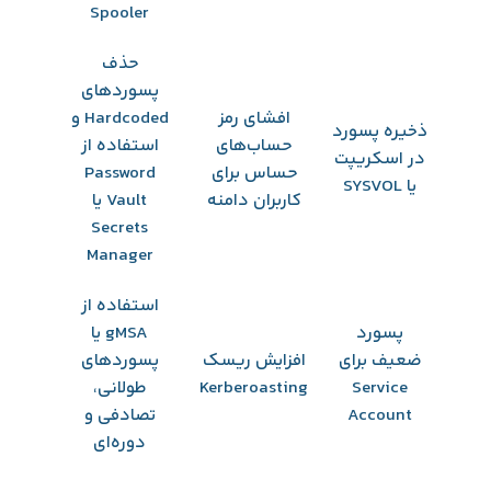
Spooler
حذف
پسوردهای
افشای رمز
Hardcoded و
ذخیره پسورد
حساب‌های
استفاده از
در اسکریپت
حساس برای
Password
یا SYSVOL
کاربران دامنه
Vault یا
Secrets
Manager
استفاده از
پسورد
gMSA یا
ضعیف برای
افزایش ریسک
پسوردهای
Service
Kerberoasting
طولانی،
Account
تصادفی و
دوره‌ای