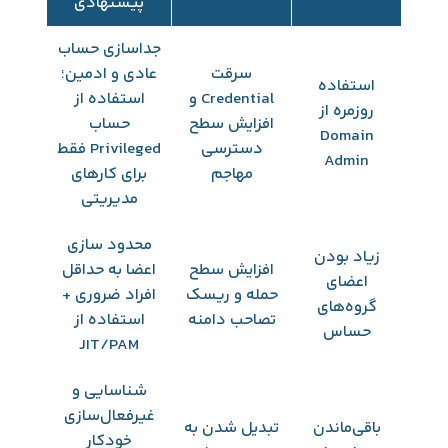
پیشنهادی
جداسازی حساب
سرقت
عادی و ادمین؛
استفاده
Credential و
استفاده از
روزمره از
افزایش سطح
حساب
Domain
دسترسی
Privileged فقط
Admin
مهاجم
برای کارهای
مدیریتی
محدود سازی
زیاد بودن
افزایش سطح
اعضا به حداقل
اعضای
حمله و ریسک
افراد ضروری +
گروه‌های
تصاحب دامنه
استفاده از
حساس
JIT/PAM
شناسایی و
غیرفعال‌سازی
باقی‌ماندن
تبدیل شدن به
خودکار