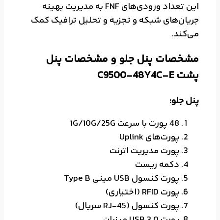
این تعداد ورودی‌های FNF به مدیریت بهینه
جریان‌های شبکه و تجزیه و تحلیل ترافیک کمک
می‌کند.
مشخصات پنل جلو و مشخصات پنل
پشت C9500-48Y4C-E
پنل جلو:
48 پورت با سرعت 1G/10G/25G
پورت‌های Uplink
پورت مدیریت اترنت
دکمه ریست
پورت کنسول USB مینی Type B
پورت RFID (اختیاری)
پورت کنسول (RJ-45 سریال)