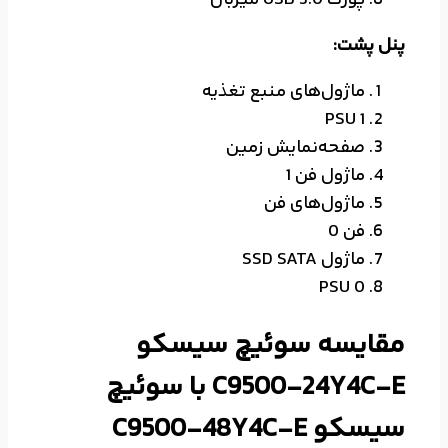
پورت USB 3.0 میزبان
پنل پشت:
ماژول‌های منبع تغذیه
PSU 1
صفحه‌نمایش زمین
ماژول فن 1
ماژول‌های فن
فن 0
ماژول SSD SATA
PSU 0
مقایسه سوئیچ سیسکو
C9500-24Y4C-E با سوئیچ
سیسکو C9500-48Y4C-E