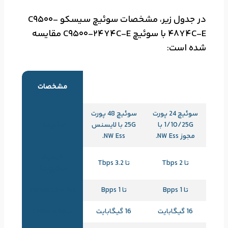
در جدول زیر، مشخصات سوئیچ سیسکو C9500-
48Y4C-E با سوئیچ C9500-24Y4C-E مقایسه
شده است:
C9500-48Y4C-
C9500-24Y4C-
مشخصات
E
E
سوئیچ 24 پورت
سوئیچ 48 پورت
1/10/25G با
25G با لایسنس
توضیحات
مجوز NW Ess.
NW Ess.
ظرفیت
تا 2 Tbps
تا 3.2 Tbps
سوئیچینگ
تا 1 Bpps
تا 1 Bpps
نرخ Forwarding
16 گیگابایت
16 گیگابایت
حافظه DRAM