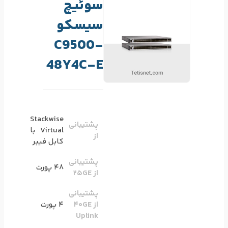
سوئیچ
سیسکو
C9500-
48Y4C-E
Stackwise
پشتیبانی
Virtual با
از
کابل فیبر
پشتیبانی
48 پورت
از 25GE
پشتیبانی
از 40GE
4 پورت
Uplink