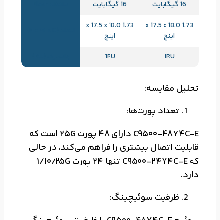
16 گیگابایت
16 گیگابایت
حافظه Flash
1.73 x 17.5 x 18.0
1.73 x 17.5 x 18.0
ابعاد (H x W x D)
اینچ
اینچ
1RU
1RU
واحد رک (RU)
تحلیل مقایسه:
تعداد پورت‌ها:
C9500-48Y4C-E دارای 48 پورت 25G است که
قابلیت اتصال بیشتری را فراهم می‌کند، در حالی
که C9500-24Y4C-E تنها 24 پورت 1/10/25G
دارد.
ظرفیت سوئیچینگ: