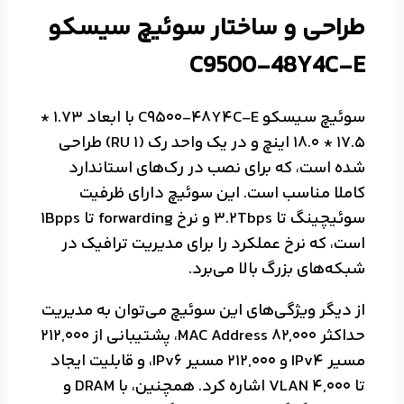
طراحی و ساختار سوئیچ سیسکو
C9500-48Y4C-E
سوئیچ سیسکو C9500-48Y4C-E با ابعاد 1.73 *
17.5 * 18.0 اینچ و در یک واحد رک (1 RU) طراحی
شده است، که برای نصب در رک‌های استاندارد
کاملا مناسب است. این سوئیچ دارای ظرفیت
سوئیچینگ تا 3.2Tbps و نرخ forwarding تا 1Bpps
است، که نرخ عملکرد را برای مدیریت ترافیک در
شبکه‌های بزرگ بالا می‌برد.
از دیگر ویژگی‌های این سوئیچ می‌توان به مدیریت
حداکثر 82,000 MAC Address، پشتیبانی از 212,000
مسیر IPv4 و 212,000 مسیر IPv6، و قابلیت ایجاد
تا 4,000 VLAN اشاره کرد. همچنین، با DRAM و