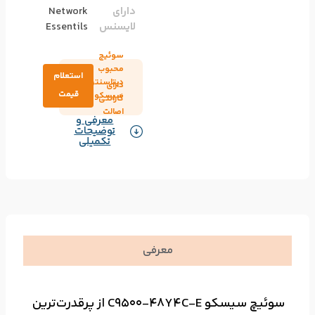
دارای
Network
لایسنس
Essentils
سوئیچ
محبوب
استعلام
دیتاسنتر
دارای
قیمت
سیسکو
گارانتی
اصالت
معرفی و
توضیحات
تکمیلی
معرفی
سوئیچ سیسکو C9500-48Y4C-E از پرقدرت‌ترین