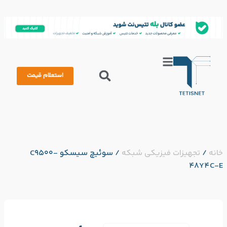
استعلام قیمت
خانه
/
تجهیزات فیزیکی شبکه
/
سوئیچ سیسکو C9500-
48Y4C-E