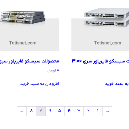
سیسکو فایرپاور سری 3100
محصولات سیسکو فایرپاور سری 100
۰
تومان
به سبد خرید
افزودن به سبد خرید
←
8
7
6
5
4
3
2
1
→