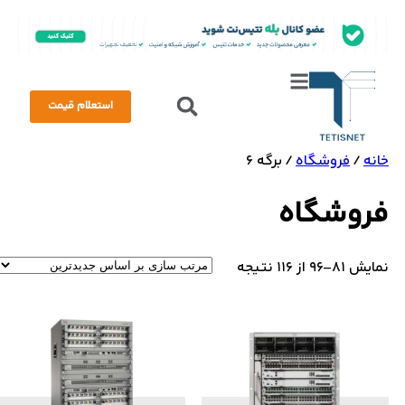
استعلام قیمت
خانه
/
فروشگاه
/ برگه 6
فروشگاه
نمایش 81–96 از 116 نتیجه